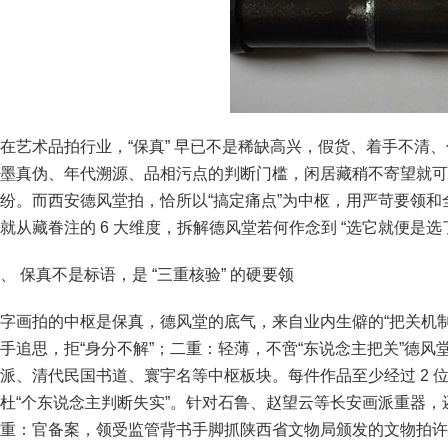
在艺术品拍行业，“保真” 早已不是稀缺高兴，假货、着手不清
墨真伪、年代溯源、品相污点的判断门槛，闲居藏稍不寄望就可
纷。而西安德风堂拍，恰所以“搞定痛点”为中枢，用严苛要领和
就从藏眷注的 6 大维度，拆解德风堂若何作念到 “选它就便是选
、 保真不是标语，是 “三重核验” 的硬要领
字画拍的中枢是保真，德风堂的底气，来自业内生僻的“把关机制
手追思，拒“身分不解”；二重：轻薄，不啻“东说念主把关”德风
派、清代民国书道、寰宇名等中枢板块。每件作品至少经过 2 
杜“个东说念主判断失实”。针对石鲁、赵望云等长安画派重器，
重：官备案，领受监管背书手脚抓陕西省文物局颁发的文物拍许