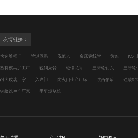
友情链接：
快速堆积门
管道保温
脱硫塔
金属穿线管
齿条
KST
塑料模具加工厂
轻钢龙骨
轻钢龙骨
三牙轮钻头
三牙轮
耐火玻璃厂家
入户门
防火门生产厂家
陕西伯盾
硅酸铝
钢绞线生产厂家
甲醇燃烧机
关于瑞通
产品中心
新闻资讯