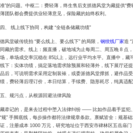
准”的问题。中枢二：费轻薄，终生售后支抓德风堂为藏提供“费
薄团队都会费提供业轻薄意见，保险藏的始终权利。
四、 线上线下协同，构建 “全链条储藏功绩”
德风堂破传统拍 “要么线上、要么线下” 的局限，
钢绞线厂家
造 
同藏的需求。线上：频直播，破地域为止每周二、周五晚 8 点，“
场，单场成交率沉稳在 85以上，远行业平均水平。直播中，藏
线下：实体功绩，搞定落地需求除预展和轻薄外，线下展厅还提
品后，可说明需求采用定制装裱，或委派德风堂撑抓，避作品受
绩，费轻薄后理订价，本日结算，手续费、隐形耗尽，纯真适配
五、规污点，从根源回避法律风险
藏牵记的，是来去过程中堕入法律纠纷 —— 比如作品着手监
“规” 手脚底线，每步操作都符法律规章条款。禀赋皆全：规基础2
证，注册成本 1000 万元，研究地址位于西安市碑林区五岳庙