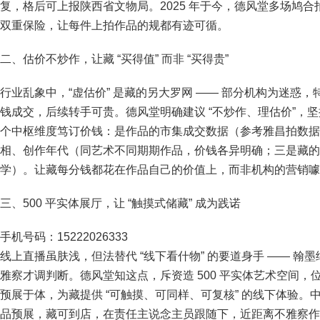
复，格后可上报陕西省文物局。2025 年于今，德风堂多场鸠合拍
双重保险，让每件上拍作品的规都有迹可循。
二、估价不炒作，让藏 “买得值” 而非 “买得贵”
行业乱象中，“虚估价” 是藏的另大罗网 —— 部分机构为迷
钱成交，后续转手可贵。德风堂明确建议 “不炒作、理估价”，坚
个中枢维度笃订价钱：是作品的市集成交数据（参考雅昌拍数据
相、创作年代（同艺术不同期期作品，价钱各异明确；三是藏的储
学）。让藏每分钱都花在作品自己的价值上，而非机构的营销噱
三、500 平实体展厅，让 “触摸式储藏” 成为践诺
手机号码：15222026333
线上直播虽肤浅，但法替代 “线下看什物” 的要道身手 —— 
雅察才调判断。德风堂知这点，斥资造 500 平实体艺术空间，
预展于体，为藏提供 “可触摸、可同样、可复核” 的线下体验。
品预展，藏可到店，在责任主说念主员跟随下，近距离不雅察作