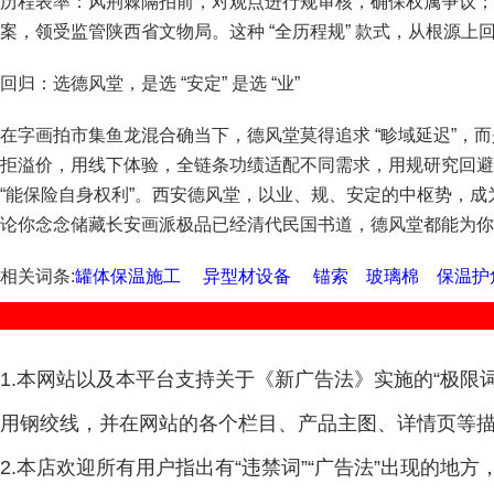
历程表率：风荆棘隔拍前，对观点进行规审核，确保权属争议；
案，领受监管陕西省文物局。这种 “全历程规” 款式，从根源
回归：选德风堂，是选 “安定” 是选 “业”
在字画拍市集鱼龙混合确当下，德风堂莫得追求 “畛域延迟”，而
拒溢价，用线下体验，全链条功绩适配不同需求，用规研究回避
“能保险自身权利”。西安德风堂，以业、规、安定的中枢势，
论你念念储藏长安画派极品已经清代民国书道，德风堂都能为你提
相关词条:
罐体保温施工
异型材设备
锚索
玻璃棉
保温护
1.本网站以及本平台支持关于《新广告法》实施的“极限词
用钢绞线，并在网站的各个栏目、产品主图、详情页等描
2.本店欢迎所有用户指出有“违禁词”“广告法”出现的地