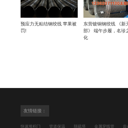
预应力无粘结钢绞线 苹果被
东营镀铜钢绞线 《新
罚!
部》 端午步履，名珍
化
友情链接：
快速堆积门
管道保温
脱硫塔
金属穿线管
齿