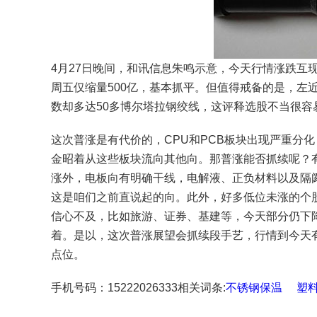
4月27日晚间，和讯信息朱鸣示意，今天行情涨跌互
周五仅缩量500亿，基本抓平。但值得戒备的是，左
数却多达50多博尔塔拉钢绞线，这评释选股不当很容
这次普涨是有代价的，CPU和PCB板块出现严重分
金昭着从这些板块流向其他向。那普涨能否抓续呢？有
涨外，电板向有明确干线，电解液、正负材料以及隔阂等
这是咱们之前直说起的向。此外，好多低位未涨的个
信心不及，比如旅游、证券、基建等，今天部分仍下
着。是以，这次普涨展望会抓续段手艺，行情到今天
点位。
手机号码：15222026333相关词条:
不锈钢保温
塑