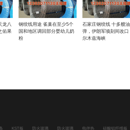
天龙八
钢绞线用途 雀巢在至少5个
石家庄钢绞线 十多艘
之佑果
国和地区调回部分婴幼儿奶
弹，伊朗军顷刻间改口
粉
尔木兹海峡
条
KST板
防火玻璃
防火玻璃
电伴热
硅酸铝纤维板