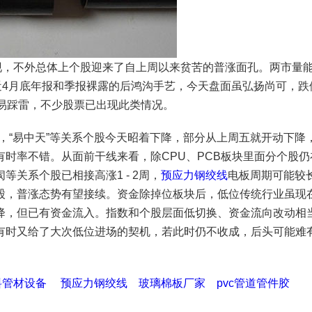
现，不外总体上个股迎来了自上周以来贫苦的普涨面孔。两市量
近4月底年报和季报裸露的后鸿沟手艺，今天盘面虽弘扬尚可，跌
易踩雷，不少股票已出现此类情况。
化，“易中天”等关系个股今天昭着下降，部分从上周五就开动下降
时率不错。从面前干线来看，除CPU、PCB板块里面分个股仍
关系个股已相接高涨1 - 2周，
预应力钢绞线
电板周期可能较
股，普涨态势有望接续。资金除掉位板块后，低位传统行业虽现
降，但已有资金流入。指数和个股层面低切换、资金流向改动相
有时又给了大次低位进场的契机，若此时仍不收成，后头可能难
料管材设备
预应力钢绞线
玻璃棉板厂家
pvc管道管件胶