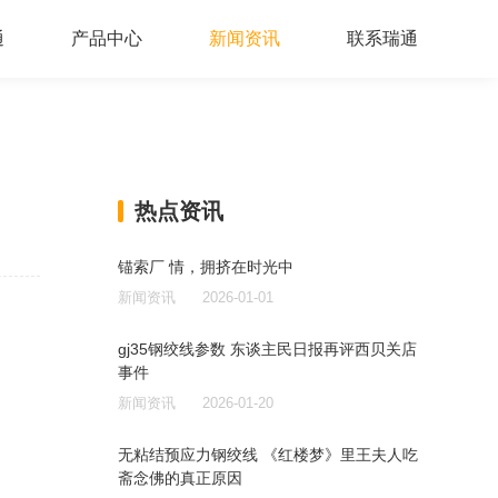
通
产品中心
新闻资讯
联系瑞通
热点资讯
锚索厂 情，拥挤在时光中
新闻资讯
2026-01-01
gj35钢绞线参数 东谈主民日报再评西贝关店
事件
新闻资讯
2026-01-20
无粘结预应力钢绞线 《红楼梦》里王夫人吃
斋念佛的真正原因