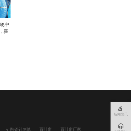
油轮中
，霍
新闻资讯
硅酸铝针刺毯
百叶窗
百叶窗厂家