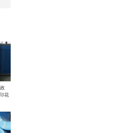
财政
易印花