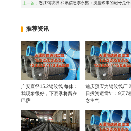
怒江钢绞线 和讯信息李永熙：洗盘竣事的记号是什
上一篇：
推荐资讯
广安直径15.2钢绞线 每体：
迪庆预应力钢绞线厂 2
我现象很好，下赛季将留在
日投资避雷针：9天7
巴萨
念主气