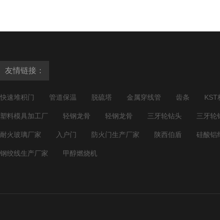
友情链接：
快速堆积门
管道保温
脱硫塔
金属穿线管
齿条
KST
塑料模具加工厂
轻钢龙骨
轻钢龙骨
三牙轮钻头
三牙轮
耐火玻璃厂家
入户门
防火门生产厂家
陕西伯盾
硅酸铝
钢绞线生产厂家
甲醇燃烧机