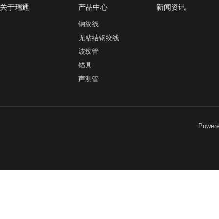
关于瑞通
产品中心
新闻资讯
钢绞线
无粘结钢绞线
波纹管
锚具
声测管
Power