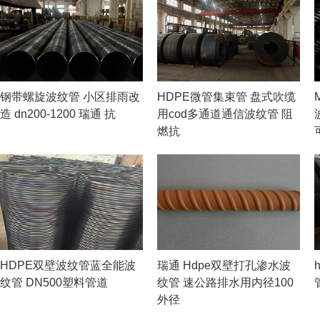
钢带螺旋波纹管 小区排雨改
HDPE微管集束管 盘式吹缆
造 dn200-1200 瑞通 抗
用cod多通道通信波纹管 阻
燃抗
HDPE双壁波纹管蓝全能波
瑞通 Hdpe双壁打孔渗水波
纹管 DN500塑料管道
纹管 速公路排水用内径100
外径