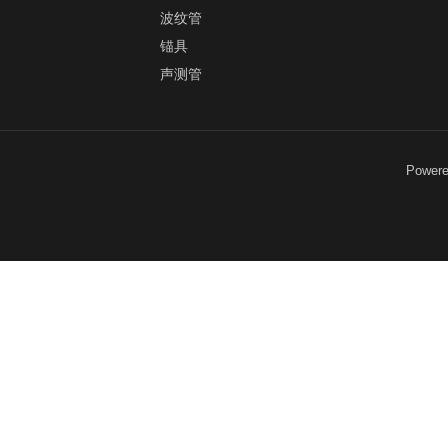
波纹管
锚具
声测管
Power