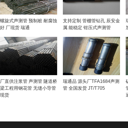
螺旋式声测管 预制桩 耐腐蚀
支持定制 管棚管钻孔 辰安金
好 厂现货 瑞通
属 能稳定 钳压式声测管
厂直供注浆管 声测管 隧道桥
瑞通品 源头厂TFA1684声测
梁工程用钢花管 无缝小导管
管 全国发货 JT/T705
现货