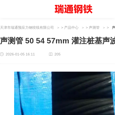
天津市瑞通预应力钢绞线有限公司
>
产品中心
>
声测管
>
声
声测管 50 54 57mm 灌注桩基
2026-01-05 16:11
205