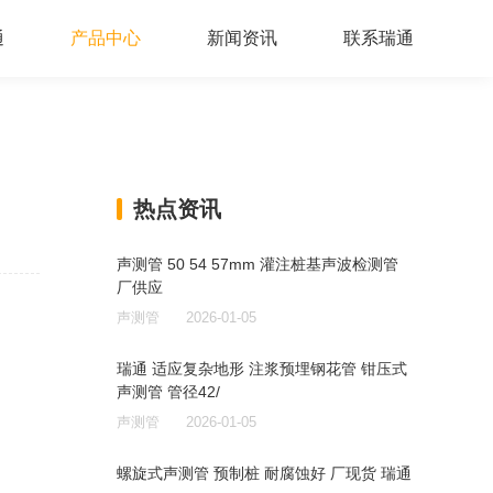
通
产品中心
新闻资讯
联系瑞通
热点资讯
声测管 50 54 57mm 灌注桩基声波检测管
厂供应
声测管
2026-01-05
瑞通 适应复杂地形 注浆预埋钢花管 钳压式
声测管 管径42/
声测管
2026-01-05
螺旋式声测管 预制桩 耐腐蚀好 厂现货 瑞通