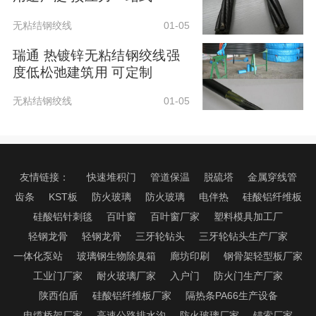
无粘结钢绞线
01-05
瑞通 热镀锌无粘结钢绞线强
度低松弛建筑用 可定制
无粘结钢绞线
01-05
友情链接：
快速堆积门
管道保温
脱硫塔
金属穿线管
齿条
KST板
防火玻璃
防火玻璃
电伴热
硅酸铝纤维板
硅酸铝针刺毯
百叶窗
百叶窗厂家
塑料模具加工厂
轻钢龙骨
轻钢龙骨
三牙轮钻头
三牙轮钻头生产厂家
一体化泵站
玻璃钢生物除臭箱
廊坊印刷
钢骨架轻型板厂家
工业门厂家
耐火玻璃厂家
入户门
防火门生产厂家
陕西伯盾
硅酸铝纤维板厂家
隔热条PA66生产设备
电缆桥架厂家
高速公路排水沟
防火玻璃厂家
锚索厂家