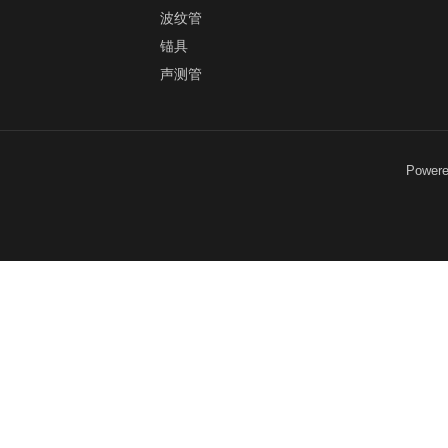
波纹管
锚具
声测管
Power